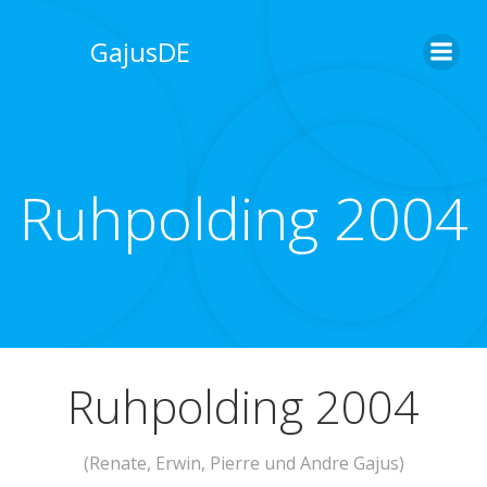
Zum
Inhalt
GajusDE
springen
Ruhpolding 2004
Ruhpolding 2004
(Renate, Erwin, Pierre und Andre Gajus)